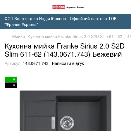
ФОП Золотоцька Надія Юріївна - Офіційний партнер ТОВ
"Франке Україна"
Мийки
Кухонна мийка Franke Sirius 2.0 S2D Slim 611-62 (1
Кухонна мийка Franke Sirius 2.0 S2D
Slim 611-62 (143.0671.743) Бежевий
Артикул:
143.0671.743
Написати відгук
6
6