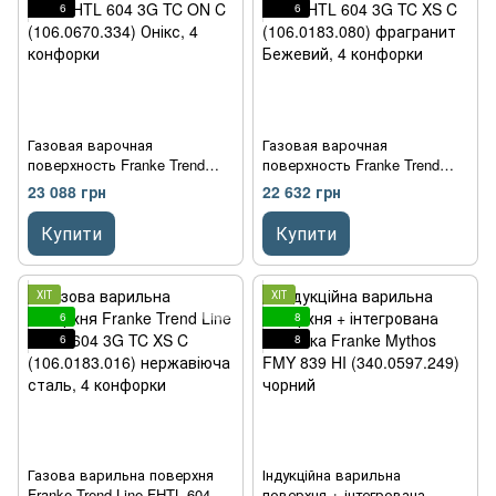
6
6
Газовая варочная
Газовая варочная
поверхность Franke Trend
поверхность Franke Trend
Line FHTL 604 3G TC ON C
Line FHTL 604 3G TC XS C
23 088 грн
22 632 грн
(106.0670.334) Онікс, 4
(106.0183.080) фрагранит
конфорки
Бежевий, 4 конфорки
Купити
Купити
ХІТ
ХІТ
6
8
6
8
Газова варильна поверхня
Індукційна варильна
Franke Trend Line FHTL 604 3G
поверхня + інтегрована