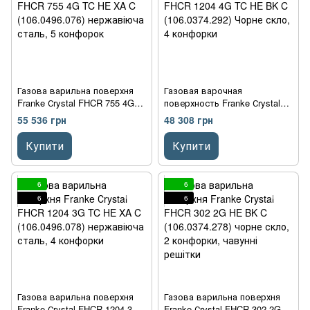
Газова варильна поверхня
Газовая варочная
Franke Сrystal FHCR 755 4G
поверхность Franke Сrystal
TC HE XA C (106.0496.076)
FHCR 1204 4G TC HE BK C
55 536 грн
48 308 грн
нержавіюча сталь, 5
(106.0374.292) Чорне скло, 4
конфорок
конфорки
Купити
Купити
6
6
6
6
Газова варильна поверхня
Газова варильна поверхня
Franke Сrystal FHCR 1204 3G
Franke Сrystal FHCR 302 2G