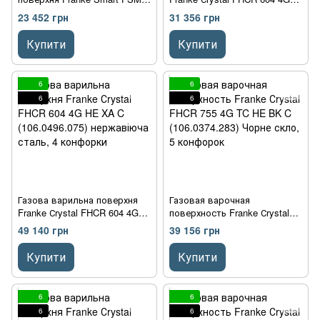
654 I B BK (108.0606.108)
HE BK C (106.0374.280) чорне
23 452 грн
31 356 грн
чорний, 4 зони приготування
скло, 4 конфорки
Купити
Купити
6
6
6
6
Газова варильна поверхня
Газовая варочная
Franke Сrystal FHCR 604 4G
поверхность Franke Сrystal
HE XA C (106.0496.075)
FHCR 755 4G TC HE BK C
49 140 грн
39 156 грн
нержавіюча сталь, 4
(106.0374.283) Чорне скло, 5
конфорки
конфорок
Купити
Купити
6
6
6
6