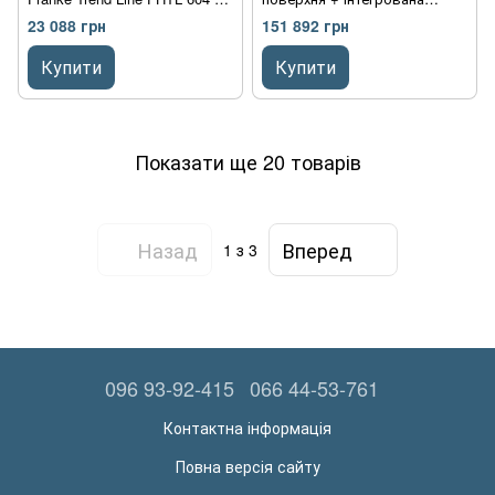
TC XS C (106.0183.016)
витяжка Franke Mythos FMY
23 088 грн
151 892 грн
нержавіюча сталь, 4
839 HI (340.0597.249) чорний
конфорки
Купити
Купити
Показати ще 20 товарів
Назад
Вперед
1
з 3
096 93-92-415
066 44-53-761
Контактна інформація
Повна версія сайту