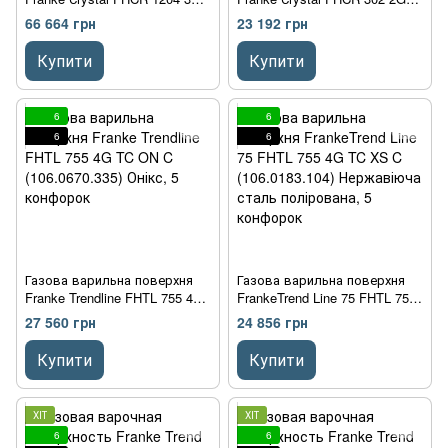
TC HE XA C (106.0496.078)
HE BK C (106.0374.278) чорне
66 664 грн
23 192 грн
нержавіюча сталь, 4
скло, 2 конфорки, чавунні
конфорки
решітки
Купити
Купити
6
6
6
6
Газова варильна поверхня
Газова варильна поверхня
Franke Trendline FHTL 755 4G
FrankeTrend Line 75 FHTL 755
TC ON C (106.0670.335) Онікс,
4G TC XS C (106.0183.104)
27 560 грн
24 856 грн
5 конфорок
Нержавіюча сталь
полірована, 5 конфорок
Купити
Купити
ХІТ
ХІТ
6
6