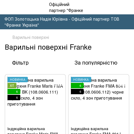
ФОП Золотоцька Надія Юріївна - Офіційний партнер ТОВ
"Франке Україна"
Варильні поверхні
Варильні поверхні Franke
Фільтр
За популярністю
НОВИНКА
НОВИНКА
ХІТ
6
6
6
6
Індукційна варильна
Індукційна варильна
поверхня Franke Maris FMA
поверхня Franke FMA 804 I F