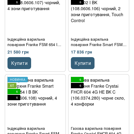
6
6
Індукційна варильна
Індукційна варильна
поверхня Franke FSM 654 I
поверхня Franke Smart FSM
BK (108.0606.107) чорний, 4
302 I BK (108.0606.106)
21 580 грн
17 836 грн
зони приготування
чорний, 2 зони приготування,
Touch Control
Купити
Купити
НОВИНКА
6
ХІТ
6
6
6
Індукційна варильна
Газова варильна поверхня
поверхня Franke Smart FSM
Franke Сrystal FHCR 604 4G