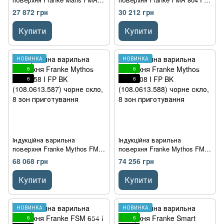
654 I F BK (108.0606.111)
BK (108.0606.112) чорне
27 872 грн
30 212 грн
чорне скло, 4 зон
скло, 4 зон приготування
приготування
Купити
Купити
НОВИНКА
НОВИНКА
6
6
6
6
Індукційна варильна
Індукційна варильна
поверхня Franke Mythos FMY
поверхня Franke Mythos FMY
658 I FP BK (108.0613.587)
808 I FP BK (108.0613.588)
68 068 грн
74 256 грн
чорне скло, 8 зон
чорне скло, 8 зон
приготування
приготування
Купити
Купити
НОВИНКА
НОВИНКА
6
6