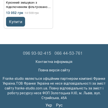
Кухонний змішувач з
підключенням фільтрованої
води Franke Eos Clear Water
13 052 грн
14 508 грн
(120.0179.979) Нержавіюча
сталь полірована
Купити
096 93-92-415
066 44-53-761
Контактна інформація
Повна версія сайту
Franke-studio являється офіційним партнером компанії Франке
Україна.ТОВ Франке Україна не несе відповідальності за зміст
сайту franke-studio.com.ua. Повну відповідальність за зміст і
роботу ресурсу несе ФОП Золотоцька Н.Ю, м. Львів, вул.
Стрийська, 45А
Укр
Рус