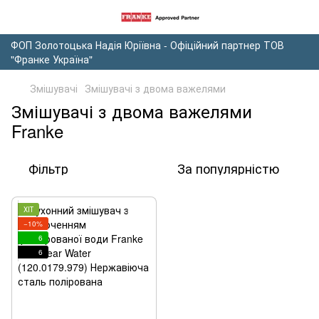
ФОП Золотоцька Надія Юріївна - Офіційний партнер ТОВ
"Франке Україна"
Змішувачі
Змішувачі з двома важелями
Змішувачі з двома важелями
Franke
Фільтр
За популярністю
ХІТ
−10%
6
6