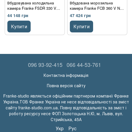
Вбудовувана холодильна
Вбудована морозильна
камера Franke FSDR 330 V
камера Franke FCB 360 V NE
NE E (118.0696.718)
E (118.0606.723)
44 148 грн
47 424 грн
Інверторний компресор
Купити
Купити
096 93-92-415
066 44-53-761
Контактна інформація
Повна версія сайту
Franke-studio являється офіційним партнером компанії Франке
Україна.ТОВ Франке Україна не несе відповідальності за зміст
сайту franke-studio.com.ua. Повну відповідальність за зміст і
роботу ресурсу несе ФОП Золотоцька Н.Ю, м. Львів, вул.
Стрийська, 45А
Укр
Рус