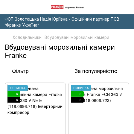
ФОП Золотоцька Надія Юріївна - Офіційний партнер ТОВ
"Франке Україна"
Холодильники
Вбудовувані морозильні камери
Вбудовувані морозильні камери
Franke
Фільтр
За популярністю
НОВИНКА
НОВИНКА
6
6
6
6