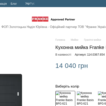
Укр
Рус
мація
Блог
ФОП Золотоцька Надія Юріївна - Офіційний партнер
ТОВ "Франке Украї
Головна
Мийки
Гранітні мийки
Кухонна мийка Franke 
В наявності
Артикул: 114.0367.654
14 040 грн
Виберіть колір