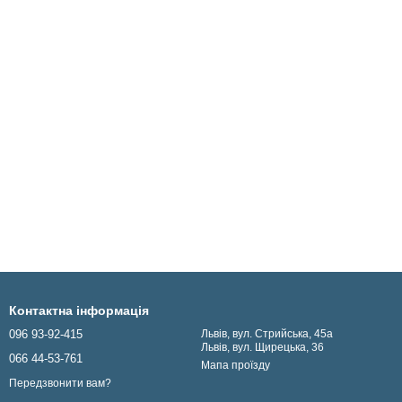
Контактна інформація
096 93-92-415
Львів, вул. Стрийська, 45а
Львів, вул. Щирецька, 36
066 44-53-761
Мапа проїзду
Передзвонити вам?