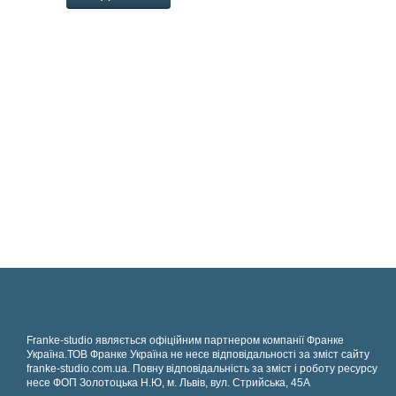
Franke-studio являється офіційним партнером компанії Франке
Україна.ТОВ Франке Україна не несе відповідальності за зміст сайту
franke-studio.com.ua. Повну відповідальність за зміст і роботу ресурсу
несе ФОП Золотоцька Н.Ю, м. Львів, вул. Стрийська, 45А