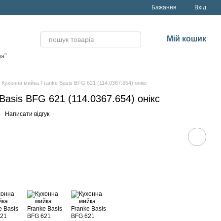
Бажання
Вхід
Мій кошик
на"
Кухонна мийка Franke Basis BFG 621 (114.0367.654) онікс
Basis BFG 621 (114.0367.654) онікс
Написати відгук