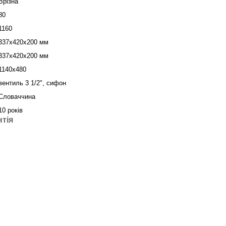
Врізна
80
1160
337х420х200 мм
337х420х200 мм
1140х480
вентиль 3 1/2", сифон
Словаччина
10 років
нтія