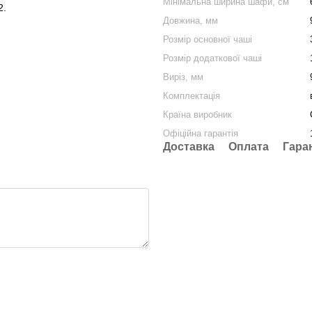
Мінімальна ширина шафи, cм
2.
Довжина, мм
Розмір основної чаші
Розмір додаткової чаші
Виріз, мм
Комплектація
Країна виробник
Офіційна гарантія
Доставка
Оплата
Гара