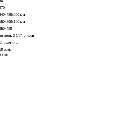
60
970
340х420х200 мм
150х290х100 мм
950х480
вентиль 3 1/2", сифон
Словаччина
10 років
нтия