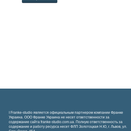
І Franke-studio является официальным партнером компании Франке
Украина. ООО Франке Украина не несет ответственности за
содержание сайта franke-studio.com.ua. Полную ответственность за
содержание и работу ресурса несет ФЛП Золотоцкая Н.Ю, г. Львов, ул.