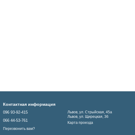
Контактная информация
096 93-92-415
Львов, ул. Стрыйская, 45а
Львов, ул. Щирецкая, 36
066 44-53-761
Карта проезда
Перезвонить вам?