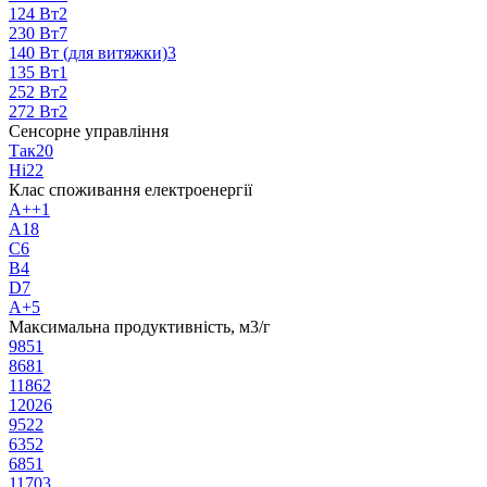
124 Вт
2
230 Вт
7
140 Вт (для витяжки)
3
135 Вт
1
252 Вт
2
272 Вт
2
Сенсорне управління
Так
20
Ні
22
Клас споживання електроенергії
A++
1
A
18
C
6
B
4
D
7
A+
5
Максимальна продуктивність, м3/г
985
1
868
1
1186
2
1202
6
952
2
635
2
685
1
1170
3