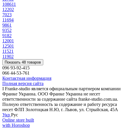
1086
11
1220
2
702
3
1169
4
986
1
935
2
918
2
1200
1
1250
1
1152
1
1190
2
Показать 48 товаров
096 93-92-415
066 44-53-761
Контактная информация
Полная версия сайта
І Franke-studio является официальным партнером компании
Франке Украина. ООО Франке Украина не несет
ответственности за содержание сайта franke-studio.com.ua.
Полную ответственность за содержание и работу ресурса
несет ФЛП Золотоцкая Н.Ю, г. Львов, ул. Стрыйская, 45А
Укр
Рус
Online store built
with Horoshop