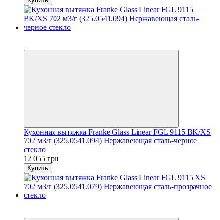
Купить
8
8
Кухонная вытяжка Franke Glass Linear FGL 9115 BK/XS
702 м3/г (325.0541.094) Нержавеющая сталь-черное
стекло
12 055 грн
Купить
8
8