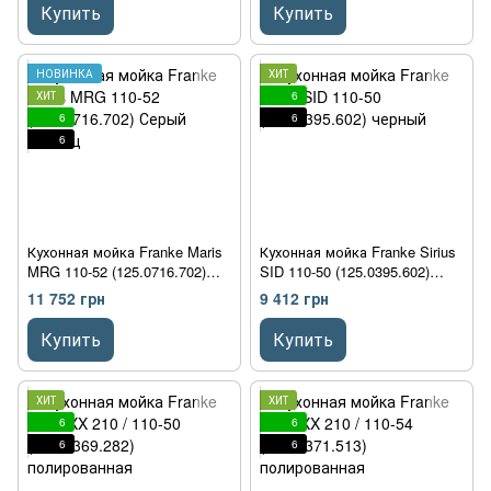
Купить
Купить
НОВИНКА
ХИТ
ХИТ
6
6
6
6
Кухонная мойка Franke Maris
Кухонная мойка Franke Sirius
MRG 110-52 (125.0716.702)
SID 110-50 (125.0395.602)
Серый сланец
черный
11 752 грн
9 412 грн
Купить
Купить
ХИТ
ХИТ
6
6
6
6