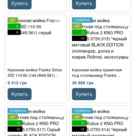
Купить
Купить
ХИТ
НОВИНКА
6
ХИТ
6
12
12
Кухонная мойка Franke Sirius
Кухонная мойка гранитная
SID 110-50 (144.0649.561)
под столешницу Franke
серый
Kubus 2 KNG PRO 120
9 412 грн
36 868 грн
(125.0750.515) Черный
матовый BLACK EDITION
Купить
Купить
(колландер, доска и коврик
Rollmat, аксессуары Color
Line в комплекте)
НОВИНКА
НОВИНКА
ХИТ
ХИТ
12
12
12
12