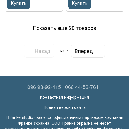
(колландер, доска и коврик
(колландер, доска и коврик
Купить
Купить
Rollmat в комплекте)
Rollmat в комплекте)
Показать еще 20 товаров
Назад
Вперед
1
из 7
096 93-92-415
066 44-53-761
Контактная информация
Полная версия сайта
І Franke-studio является официальным партнером компании
Франке Украина. ООО Франке Украина не несет
ответственности за содержание сайта franke-studio.com.ua.