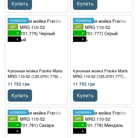
Купить
Купить
НОВИНКА
НОВИНКА
ХИТ
ХИТ
6
6
6
6
Кухонная мойка Franke Maris
Кухонная мойка Franke Maris
MRG 110-52 (125.0701.779)
MRG 110-52 (125.0701.777)
Черный матовый
Серый камень
11 752 грн
11 752 грн
Купить
Купить
НОВИНКА
НОВИНКА
ХИТ
ХИТ
6
6
6
6