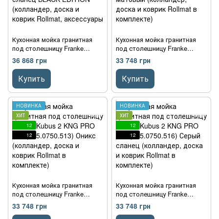
Кухонная мойка гранитная
Кухонная мойка гранитная
под столешницу Franke
под столешницу Franke
Kubus 2 KNG PRO 120
Kubus 2 KNG PRO 120
36 868 грн
33 748 грн
(125.0750.517) Серый сланец
(125.0750.514) Черный
BLACK EDITION (колландер,
матовый (колландер, доска
Купить
Купить
доска и коврик Rollmat,
и коврик Rollmat в
аксессуары Color Line в
комплекте)
комплекте)
НОВИНКА
НОВИНКА
ХИТ
ХИТ
12
12
12
12
Кухонная мойка гранитная
Кухонная мойка гранитная
под столешницу Franke
под столешницу Franke
Kubus 2 KNG PRO 120
Kubus 2 KNG PRO 120
33 748 грн
33 748 грн
(125.0750.513) Оникс
(125.0750.516) Серый сланец