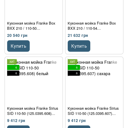
Кухонная мойка Franke Box
Кухонная мойка Franke Box
BXX 210 / 110-50
BXX 210 / 110-54
(127.0369.282) полированная
(127.0371.513) полированная
20 540 грн
21 632 грн
Купить
Купить
ХИТ
ХИТ
6
6
6
6
Кухонная мойка Franke Sirius
Кухонная мойка Franke Sirius
SID 110-50 (125.0395.608)
SID 110-50 (125.0395.607)
белый
сахара
9 412 грн
9 412 грн