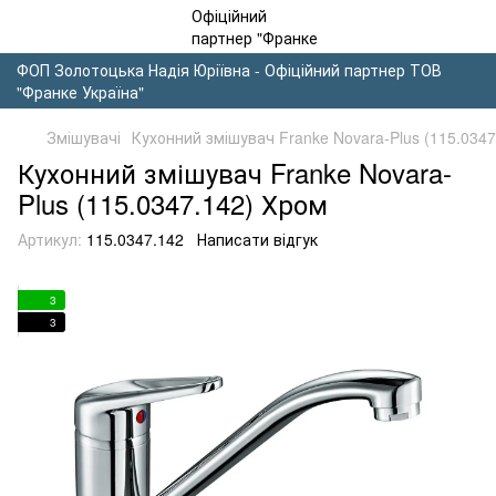
ФОП Золотоцька Надія Юріївна - Офіційний партнер ТОВ
"Франке Україна"
Змішувачі
Кухонний змішувач Franke Novara-Plus (115.034
Кухонний змішувач Franke Novara-
Plus (115.0347.142) Хром
Артикул:
115.0347.142
Написати відгук
3
3