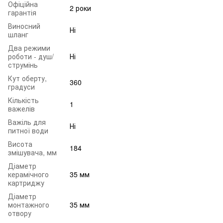
Офіційна
2 роки
гарантія
Виносний
Ні
шланг
Два режими
роботи - душ/
Ні
струмінь
Кут оберту,
360
градуси
Кількість
1
важелів
Важіль для
Ні
питної води
Висота
184
змішувача, мм
Діаметр
керамічного
35 мм
картриджу
Діаметр
монтажного
35 мм
отвору