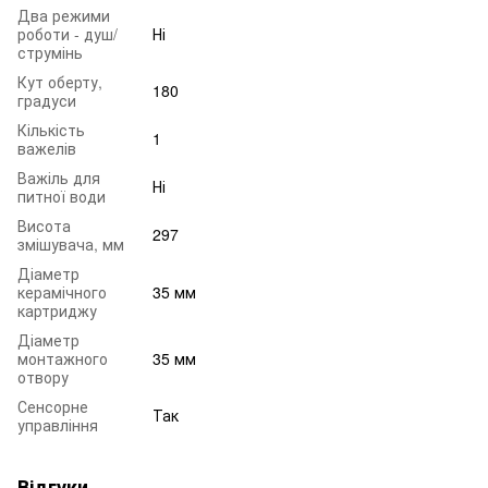
Два режими
роботи - душ/
Ні
струмінь
Кут оберту,
180
градуси
Кількість
1
важелів
Важіль для
Ні
питної води
Висота
297
змішувача, мм
Діаметр
керамічного
35 мм
картриджу
Діаметр
монтажного
35 мм
отвору
Сенсорне
Так
управління
Відгуки