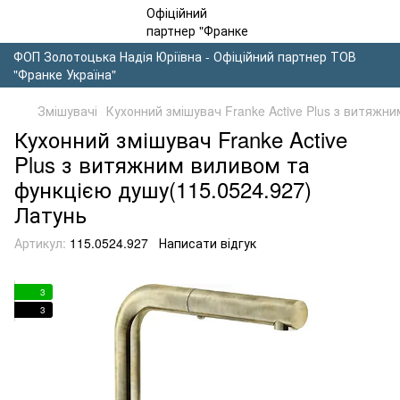
ФОП Золотоцька Надія Юріївна - Офіційний партнер ТОВ
"Франке Україна"
Змішувачі
Кухонний змішувач Franke Active Plus з витяжн
Кухонний змішувач Franke Active
Plus з витяжним виливом та
функцією душу(115.0524.927)
Латунь
Артикул:
115.0524.927
Написати відгук
3
3