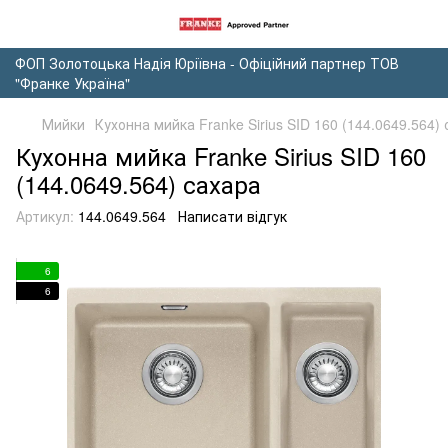
ФОП Золотоцька Надія Юріївна - Офіційний партнер ТОВ
"Франке Україна"
Мийки
Кухонна мийка Franke Sirius SID 160 (144.0649.564)
Кухонна мийка Franke Sirius SID 160
(144.0649.564) сахара
Артикул:
144.0649.564
Написати відгук
6
6