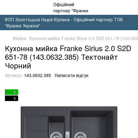
ФОП Золотоцька Надія Юріївна - Офіційний партнер ТОВ
"Франке Україна"
Мийки
Кухонна мийка Franke Sirius 2.0 S2D 651-78 (143.0
Кухонна мийка Franke Sirius 2.0 S2D
651-78 (143.0632.385) Тектонайт
Чорний
Артикул:
143.0632.385
Написати відгук
6
6