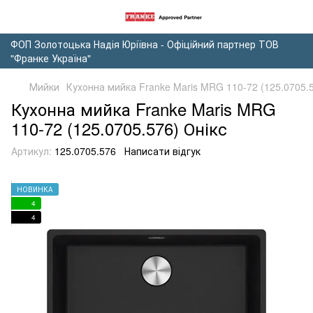
ФОП Золотоцька Надія Юріївна - Офіційний партнер ТОВ
"Франке Україна"
Мийки
Кухонна мийка Franke Maris MRG 110-72 (125.0705.5
Кухонна мийка Franke Maris MRG
110-72 (125.0705.576) Онікс
Артикул:
125.0705.576
Написати відгук
НОВИНКА
4
4