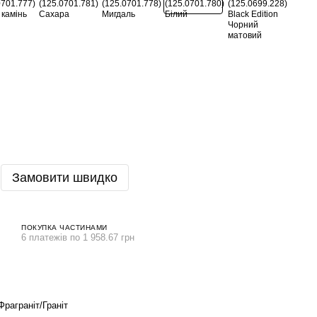
Замовити швидко
ПОКУПКА ЧАСТИНАМИ
6 платежів по 1 958.67 грн
Фраграніт/Граніт