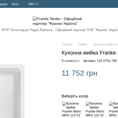
Укр
Рус
мація
Блог
ФОП Золотоцька Надія Юріївна - Офіційний партнер
ТОВ "Франке Украї
Головна
Мийки
Кухонна мийка Fra
Кухонна мийка Franke 
В наявності
Артикул: 125.0701.780
11 752 грн
Виберіть колір