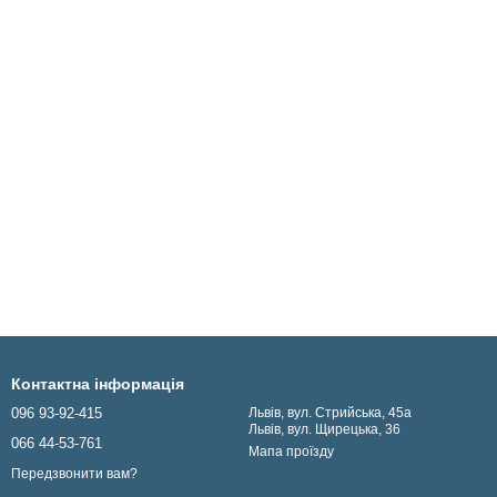
Контактна інформація
096 93-92-415
Львів, вул. Стрийська, 45а
Львів, вул. Щирецька, 36
066 44-53-761
Мапа проїзду
Передзвонити вам?