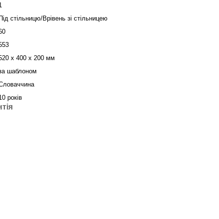
1
Під стільницю/Врівень зі стільницею
60
553
520 x 400 x 200 мм
за шаблоном
Словаччина
10 років
нтія