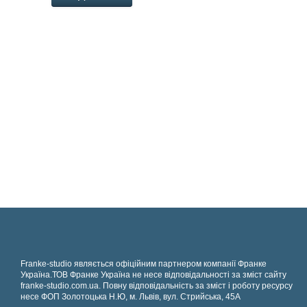
Franke-studio являється офіційним партнером компанії Франке
Україна.ТОВ Франке Україна не несе відповідальності за зміст сайту
franke-studio.com.ua. Повну відповідальність за зміст і роботу ресурсу
несе ФОП Золотоцька Н.Ю, м. Львів, вул. Стрийська, 45А