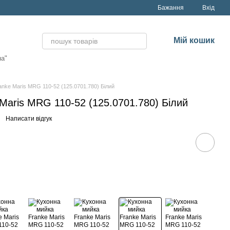
Бажання
Вхід
Мій кошик
на"
nke Maris MRG 110-52 (125.0701.780) Білий
Maris MRG 110-52 (125.0701.780) Білий
Написати відгук