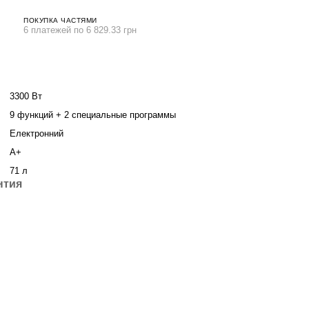
ПОКУПКА ЧАСТЯМИ
6 платежей по 6 829.33 грн
3300 Вт
9 функций + 2 специальные программы
Електронний
A+
71 л
нтия