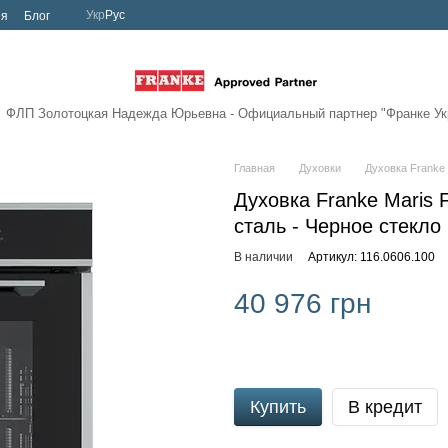
Укр
Рус
ия
Блог
ФЛП Золотоцкая Надежда Юрьевна - Официальный партнер
"Франке Ук
Главная
Духовки
Духовка Franke 
Духовка Franke Maris
сталь - Черное стекло
В наличии
Артикул: 116.0606.100
40 976 грн
Купить
В кредит