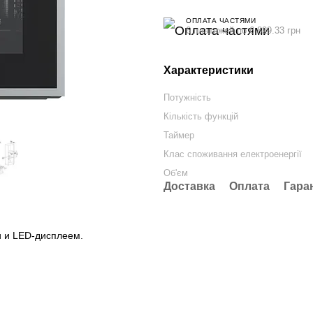
ОПЛАТА ЧАСТЯМИ
6 платежей по 6 829.33 грн
Характеристики
Потужність
Кількість функцій
Таймер
Клас споживання електроенергії
Об'єм
Доставка
Оплата
Гара
и LED-дисплеем.