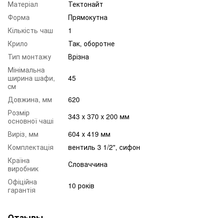
Матеріал
Тектонайт
Форма
Прямокутна
Кількість чаш
1
Крило
Так, оборотне
Тип монтажу
Врізна
Мінімальна
ширина шафи,
45
cм
Довжина, мм
620
Розмір
343 x 370 x 200 мм
основної чаші
Виріз, мм
604 x 419 мм
Комплектація
вентиль 3 1/2", сифон
Країна
Словаччина
виробник
Офіційна
10 років
гарантія
Отзывы