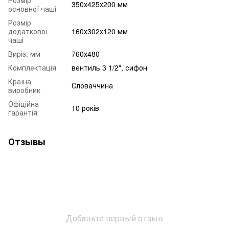
350х425х200 мм
основної чаші
Розмір
додаткової
160х302х120 мм
чаші
Виріз, мм
760х480
Комплектація
вентиль 3 1/2", сифон
Країна
Словаччина
виробник
Офіційна
10 років
гарантія
Отзывы
Добавьте первый отзыв