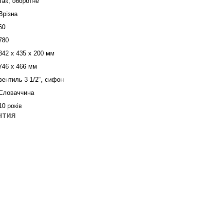
Так, оборотне
Врізна
60
780
342 x 435 x 200 мм
746 x 466 мм
вентиль 3 1/2", сифон
Словаччина
10 років
нтия