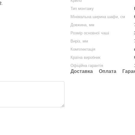
Крило
2.
Тип монтажу
Мінімальна ширина шафи, cм
Довжина, мм
Розмір основної чаші
Виріз, мм
Комплектація
Країна виробник
Офіційна гарантія
Доставка
Оплата
Гара