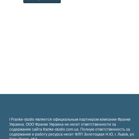
І Franke-studio является официальным партнером компании Франке
Украина. ООО Франке Украина не несет ответственности за
содержание сайта franke-studio.com.ua. Полную ответственность за
содержание и работу ресурса несет ФЛП Золотоцкая Н.Ю, г. Львов, ул.