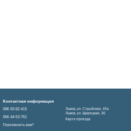
Контактная информация
096 93-92-415
Львов, ул. Стрыйская, 45а
Львов, ул. Щирецкая, 36
066 44-53-761
Карта проезда
Перезвонить вам?