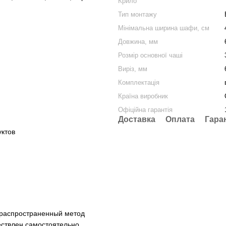
Крило
Тип монтажу
Мінімальна ширина шафи, cм
Довжина, мм
Розмір основної чаші
Виріз, мм
Комплектація
Країна виробник
Офіційна гарантія
Доставка
Оплата
Гара
уктов
 распространенный метод
ствлен самостоятельно.