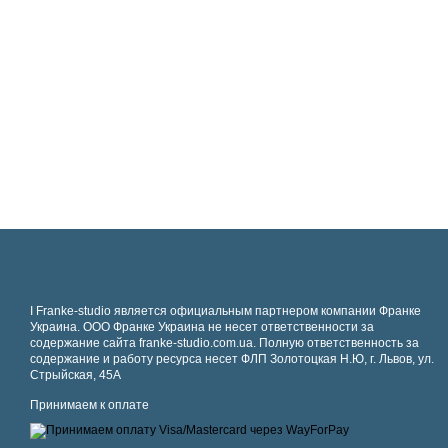
І Franke-studio является официальным партнером компании Франке
Украина. ООО Франке Украина не несет ответственности за
содержание сайта franke-studio.com.ua. Полную ответственность за
содержание и работу ресурса несет ФЛП Золотоцкая Н.Ю, г. Львов, ул.
Стрыйская, 45А
Принимаем к оплате