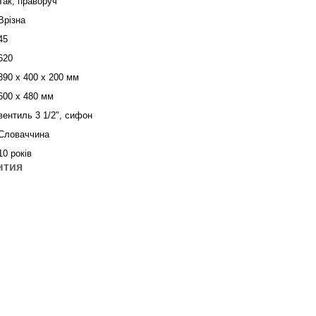
Так, праворуч
Врізна
45
620
390 x 400 x 200 мм
600 x 480 мм
вентиль 3 1/2", сифон
Словаччина
10 років
нтия