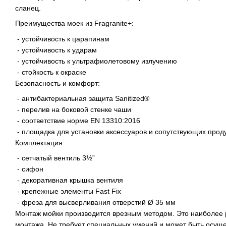
сланец.
Преимущества моек из Fragranite+:
- устойчивость к царапинам
- устойчивость к ударам
- устойчивость к ультрафиолетовому излучению
- стойкость к окраске
Безопасность и комфорт:
- антибактериальная защита Sanitized®
- перелив на боковой стенке чаши
- соответствие норме EN 13310:2016
- площадка для установки аксессуаров и сопутствующих прод
Комплектация:
- сетчатый вентиль 3½”
- сифон
- декоративная крышка вентиля
- крепежные элементы Fast Fix
- фреза для высверливания отверстий Ø 35 мм
Монтаж мойки производится врезным методом. Это наиболее
монтажа. Не требует специальных умений и может быть осуще