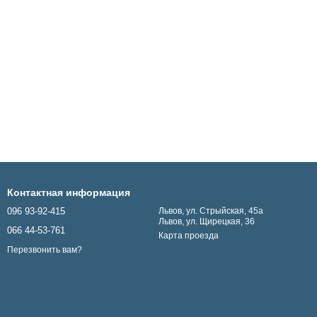
Контактная информация
096 93-92-415
Львов, ул. Стрыйская, 45а
Львов, ул. Щирецкая, 36
066 44-53-761
Карта проезда
Перезвонить вам?