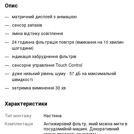
Опис
матричний дисплей з анімацією
сенсор запахів
зміна відтінку освітлення
24 годинна фільтрація повітря (вмикання на 10 хвилин
щогодини)
індикація забруднення фільтрів
сенсорне управління Touch Control
дуже низький рівень шуму - 57 дБ на максимальній
швидкості
затримка вимкнення 30 хв
Характеристики
Тип монтажу
Настінна
Комплектація
Антижировий фільтр, який можна мити в
посудомийній машині. Декоративний
кожух продається окремо