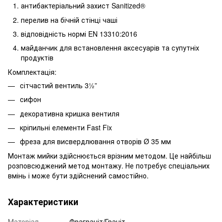
антибактеріальний захист Sanitized®
перелив на бічній стінці чаші
відповідність нормі EN 13310:2016
майданчик для встановлення аксесуарів та супутніх
продуктів
Комплектація:
сітчастий вентиль 3½”
сифон
декоративна кришка вентиля
кріпильні елементи Fast Fix
фреза для висвердлювання отворів Ø 35 мм
Монтаж мийки здійснюється врізним методом. Це найбільш
розповсюджений метод монтажу. Не потребує спеціальних
вмінь і може бути здійснений самостійно.
Характеристики
Матеріал
Фраграніт/Граніт