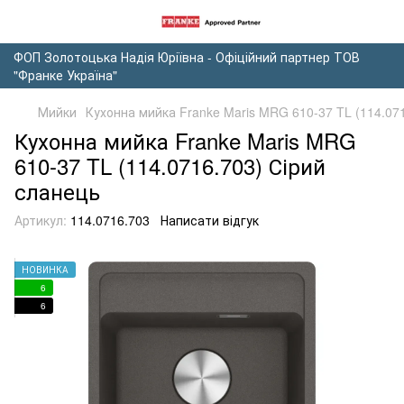
ФОП Золотоцька Надія Юріївна - Офіційний партнер ТОВ
"Франке Україна"
Мийки
Кухонна мийка Franke Maris MRG 610-37 TL (114.07
Кухонна мийка Franke Maris MRG
610-37 TL (114.0716.703) Сірий
сланець
Артикул:
114.0716.703
Написати відгук
НОВИНКА
6
6