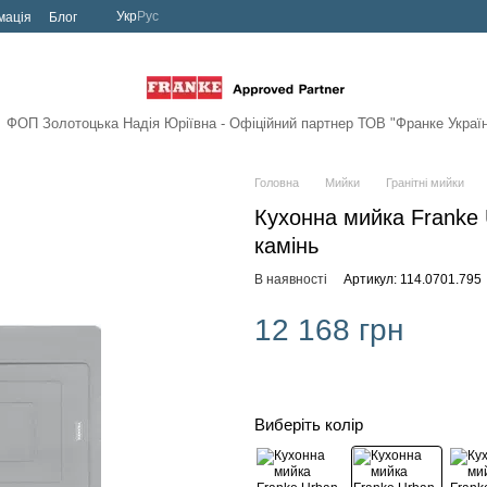
Укр
Рус
мація
Блог
ФОП Золотоцька Надія Юріївна - Офіційний партнер
ТОВ "Франке Украї
Головна
Мийки
Гранітні мийки
Кухонна мийка Franke 
камінь
В наявності
Артикул: 114.0701.795
12 168 грн
Виберіть колір