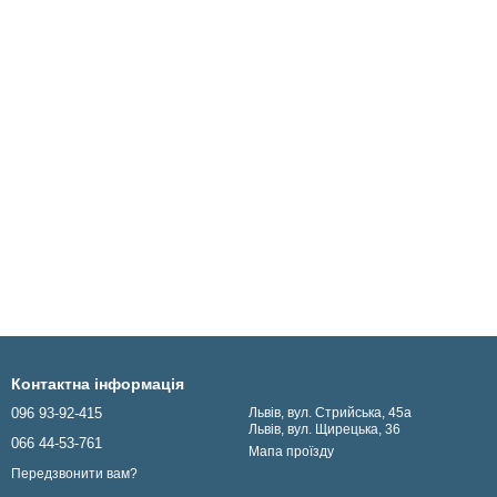
Контактна інформація
096 93-92-415
Львів, вул. Стрийська, 45а
Львів, вул. Щирецька, 36
066 44-53-761
Мапа проїзду
Передзвонити вам?