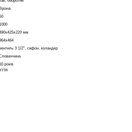
Так, оборотне
Врізна
60
1000
490х425х220 мм
964х464
вентиль 3 1/2", сифон, коландер
Словаччина
10 років
нтія