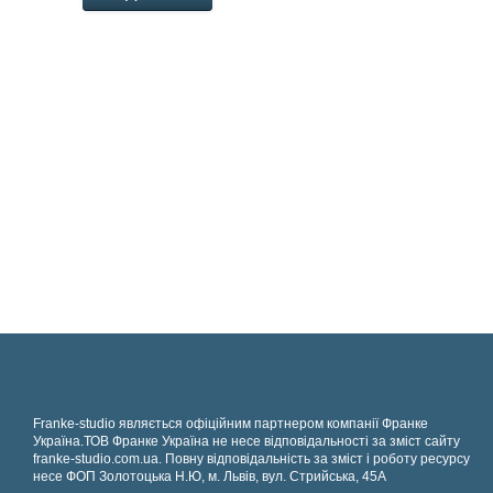
Franke-studio являється офіційним партнером компанії Франке
Україна.ТОВ Франке Україна не несе відповідальності за зміст сайту
franke-studio.com.ua. Повну відповідальність за зміст і роботу ресурсу
несе ФОП Золотоцька Н.Ю, м. Львів, вул. Стрийська, 45А