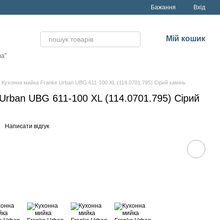
Бажання
Вхід
Мій кошик
на"
Кухонна мийка Franke Urban UBG 611-100 XL (114.0701.795) Сірий камінь
Urban UBG 611-100 XL (114.0701.795) Сірий
Написати відгук