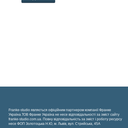
Franke-studio являється офіційним партнером компанії Франке
Україна.ТОВ Франке Україна не несе відповідальності за зміст сайту
franke-studio.com.ua. Повну відповідальність за зміст і роботу ресурсу
несе ФОП Золотоцька Н.Ю, м. Львів, вул. Стрийська, 45А