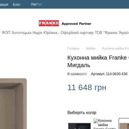
Укр
Рус
мація
Блог
ФОП Золотоцька Надія Юріївна - Офіційний партнер
ТОВ "Франке Украї
Головна
Мийки
Кухонна мийка Fr
Кухонна мийка Franke 
Мигдаль
В наявності
Артикул: 114.0630.436
11 648 грн
Виберіть колір