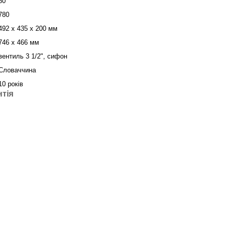
60
780
492 x 435 x 200 мм
746 x 466 мм
вентиль 3 1/2", сифон
Словаччина
10 років
нтія