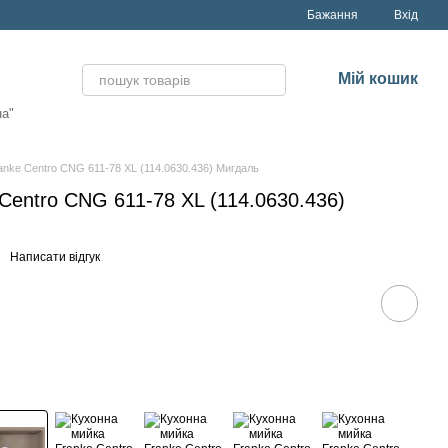
Бажання
Вхід
Мій кошик
на"
anke Centro CNG 611-78 XL (114.0630.436) Мигдаль
Centro CNG 611-78 XL (114.0630.436)
Написати відгук