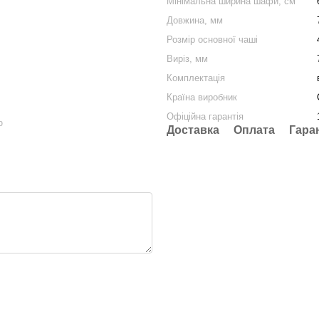
Мінімальна ширина шафи, cм
Довжина, мм
Розмір основної чаші
Виріз, мм
Комплектація
Країна виробник
Офіційна гарантія
ю
Доставка
Оплата
Гара