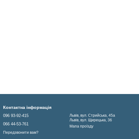
Контактна інформація
096 93-92-415
Львів, вул. Стрийська, 45а
Львів, вул. Щирецька, 36
066 44-53-761
Мапа проїзду
Передзвонити вам?